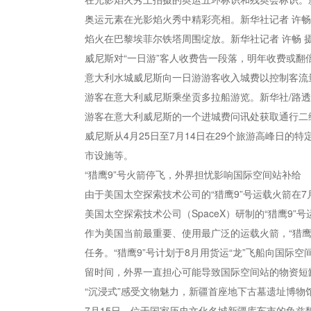
奥运元素在光影焰火秀中精彩亮相。新华社记者 许畅
焰火在巴黎埃菲尔铁塔周围绽放。新华社记者 许畅 
威尼斯对“一日游”客人收费告一段落，明年收费或翻
意大利水城威尼斯向一日游游客收入城费以控制客流量
游客在意大利威尼斯乘坐贡多拉船游览。新华社/路透
游客在意大利威尼斯的一个进城费问讯处获取通行二
威尼斯从4月25日至7月14日在29个旅游高峰日
市设施等。
“猎鹰9”号火箭停飞，外界担忧影响国际空间站补给
由于美国太空探索技术公司的“猎鹰9”号运载火箭在
美国太空探索技术公司（SpaceX）研制的“猎鹰9”
作为美国当前最重要、使用最广泛的运载火箭，“猎鹰
任务。“猎鹰9”号计划于8月用货运“龙”飞船向国
留时间，外界一直担心可能导致国际空间站的物资短
“沉浸式”感受文物魅力，新疆首座地下古墓遗址博物
7月15日，位于国家历史文化名城新疆库车市的龟