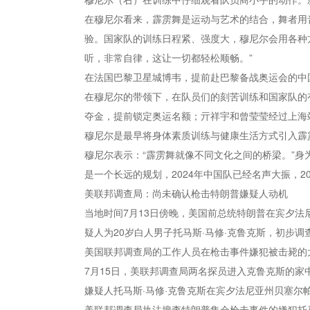
在穆尼尔看来，霹雳舞是运动与艺术的结合，舞者用
验。国家队的训练日程紧、强度大，穆尼尔会用各种
听，非常自律，这让一切都轻松顺畅。”
在法国巴黎卫星城博韦，提前赴巴黎备战奥运会的中国
在穆尼尔的带领下，在队员们的刻苦训练和国家队的
夺金，提前锁定奥运名额；亓祥宇和曾莹莹经过上海
穆尼尔是最早将身体素质训练与健康生活方式引入霹
穆尼尔表示：“霹雳舞就像不同文化之间的桥梁。”身
是一个长远的规划，2024年中国队已经名声大振，2
美联邦调查局：尚未确认枪击特朗普嫌疑人动机
当地时间7月13日傍晚，美国前总统特朗普在宾夕
疑人为20岁白人男子托马斯·马修·克鲁克斯，初步
美国联邦调查局的工作人员在枪击事件嫌犯被击毙的
7月15日，美联邦调查局两名探员进入克鲁克斯的
嫌疑人托马斯·马修·克鲁克斯在宾夕法尼亚州贝塞尔
美联邦调查局执法搜查特朗普集会枪击事件的嫌犯托马