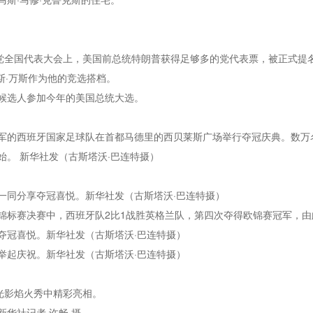
党全国代表大会上，美国前总统特朗普获得足够多的党代表票，被正式提名
斯·万斯作为他的竞选搭档。
候选人参加今年的美国总统大选。
赛冠军的西班牙国家足球队在首都马德里的西贝莱斯广场举行夺冠庆典。数
。 新华社发（古斯塔沃·巴连特摄）
一同分享夺冠喜悦。新华社发（古斯塔沃·巴连特摄）
足球锦标赛决赛中，西班牙队2比1战胜英格兰队，第四次夺得欧锦赛冠军，
夺冠喜悦。新华社发（古斯塔沃·巴连特摄）
举起庆祝。新华社发（古斯塔沃·巴连特摄）
光影焰火秀中精彩亮相。
华社记者 许畅 摄