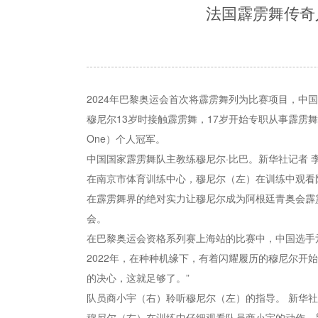
法国霹雳舞传奇
2024年巴黎奥运会首次将霹雳舞列为比赛项目，中
穆尼尔13岁时接触霹雳舞，17岁开始专职从事霹雳舞
One）个人冠军。
中国国家霹雳舞队主教练穆尼尔·比巴。新华社记者 李
在南京市体育训练中心，穆尼尔（左）在训练中观看队
在霹雳舞界的绝对实力让穆尼尔成为阿根廷青奥会霹
会。
在巴黎奥运会资格系列赛上海站的比赛中，中国选手
2022年，在种种机缘下，有着闪耀履历的穆尼尔开始
的决心，这就足够了。”
队员商小宇（右）聆听穆尼尔（左）的指导。 新华社
穆尼尔（右）在训练中仔细观看队员商小宇的动作。新