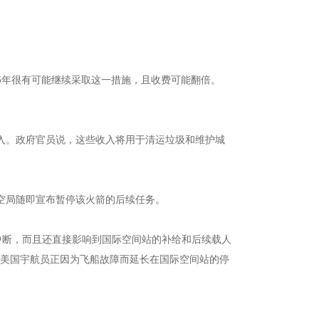
5年很有可能继续采取这一措施，且收费可能翻倍。
元收入。政府官员说，这些收入将用于清运垃圾和维护城
航空局随即宣布暂停该火箭的后续任务。
作中断，而且还直接影响到国际空间站的补给和后续载人
两名美国宇航员正因为飞船故障而延长在国际空间站的停