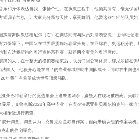
音乐和身体表达自我、张扬个性。在执教过程中，他倾其所有，毫无保留
方式调节气氛，让大家充分释放天性，享受舞蹈。他爱这些年轻的队员如
霹雳舞队教练穆尼尔（右）在训练间隙与队员刘清漪交流。 新华社记者 
有力保障下，中国队在世界霹雳舞坛崭露头角，在亚锦赛、奥运积分赛、
站和布达佩斯站的奥运资格系列赛，获得两个宝贵的奥运席位。
雳舞的人，在一整天的模拟赛结束后，队员们回公寓休息，穆尼尔留在训练
为法国人，他很开心能在自己的专业领域帮助中国队成长，同时在中国也有
028年我们有希望成为世界顶级强队。”
法尼亚州巴特勒举行的竞选集会上遭未遂刺杀，嫌疑人在现场被击毙。美联
调查显示，克鲁克斯2022年高中毕业，在宾夕法尼亚州贝塞尔帕克的一家
大楼附近进行调查。
家中展开调查。调查认为，克鲁克斯是独自作案，但尚未确认他的作案动机
帕克市的住宅曝光。
斯·马修·克鲁克斯的住宅。