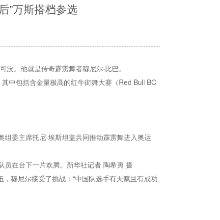
后”万斯搭档参选
可没。他就是传奇霹雳舞者穆尼尔·比巴。
包括含金量极高的红牛街舞大赛（Red Bull BC
奥组委主席托尼·埃斯坦盖共同推动霹雳舞进入奥运
员在台下一片欢腾。新华社记者 陶希夷 摄
队伍，穆尼尔接受了挑战：“中国队选手有天赋且有成功