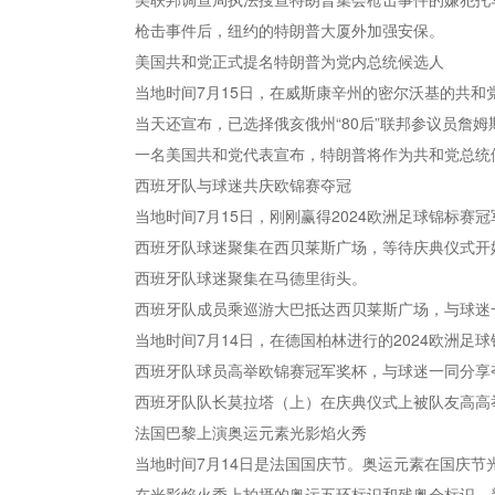
枪击事件后，纽约的特朗普大厦外加强安保。
美国共和党正式提名特朗普为党内总统候选人
当地时间7月15日，在威斯康辛州的密尔沃基的共和
当天还宣布，已选择俄亥俄州“80后”联邦参议员詹姆
一名美国共和党代表宣布，特朗普将作为共和党总统
西班牙队与球迷共庆欧锦赛夺冠
当地时间7月15日，刚刚赢得2024欧洲足球锦标
西班牙队球迷聚集在西贝莱斯广场，等待庆典仪式开始
西班牙队球迷聚集在马德里街头。
西班牙队成员乘巡游大巴抵达西贝莱斯广场，与球迷
当地时间7月14日，在德国柏林进行的2024欧洲
西班牙队球员高举欧锦赛冠军奖杯，与球迷一同分享
西班牙队队长莫拉塔（上）在庆典仪式上被队友高高
法国巴黎上演奥运元素光影焰火秀
当地时间7月14日是法国国庆节。奥运元素在国庆节
在光影焰火秀上拍摄的奥运五环标识和残奥会标识。新