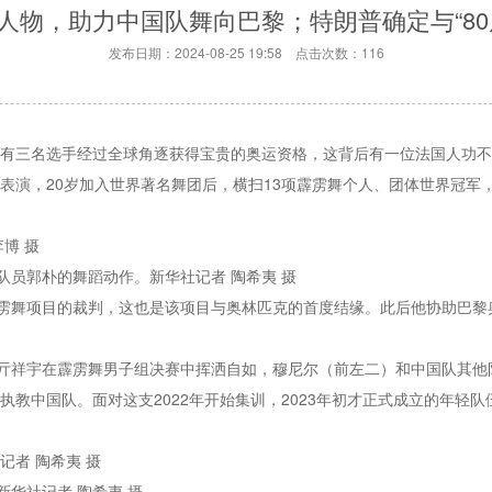
人物，助力中国队舞向巴黎；特朗普确定与“80
发布日期：2024-08-25 19:58 点击次数：116
国有三名选手经过全球角逐获得宝贵的奥运资格，这背后有一位法国人功不
表演，20岁加入世界著名舞团后，横扫13项霹雳舞个人、团体世界冠军，其中
博 摄
员郭朴的舞蹈动作。新华社记者 陶希夷 摄
雳舞项目的裁判，这也是该项目与奥林匹克的首度结缘。此后他协助巴黎
亓祥宇在霹雳舞男子组决赛中挥洒自如，穆尼尔（前左二）和中国队其他队
执教中国队。面对这支2022年开始集训，2023年初才正式成立的年轻
记者 陶希夷 摄
华社记者 陶希夷 摄