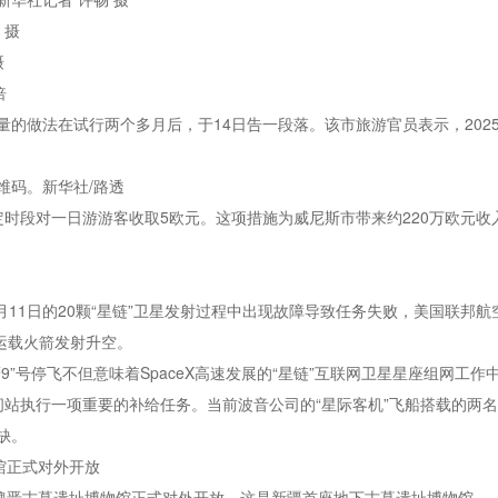
 摄
摄
倍
的做法在试行两个多月后，于14日告一段落。该市旅游官员表示，202
维码。新华社/路透
的特定时段对一日游游客收取5欧元。这项措施为威尼斯市带来约220万欧
7月11日的20颗“星链”卫星发射过程中出现故障导致任务失败，美国联邦
号运载火箭发射升空。
9”号停飞不但意味着SpaceX高速发展的“星链”互联网卫星星座组网工
际空间站执行一项重要的补给任务。当前波音公司的“星际客机”飞船搭载的
缺。
馆正式对外开放
兹魏晋古墓遗址博物馆正式对外开放。这是新疆首座地下古墓遗址博物馆。