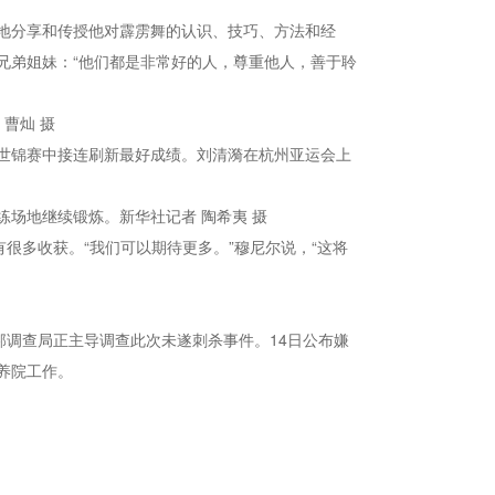
地分享和传授他对霹雳舞的认识、技巧、方法和经
兄弟姐妹：“他们都是非常好的人，尊重他人，善于聆
曹灿 摄
世锦赛中接连刷新最好成绩。刘清漪在杭州亚运会上
场地继续锻炼。新华社记者 陶希夷 摄
很多收获。“我们可以期待更多。”穆尼尔说，“这将
邦调查局正主导调查此次未遂刺杀事件。14日公布嫌
疗养院工作。
。