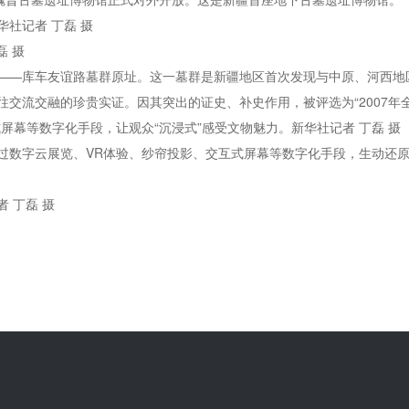
社记者 丁磊 摄
磊 摄
——库车友谊路墓群原址。这一墓群是新疆地区首次发现与中原、河西地
交流交融的珍贵实证。因其突出的证史、补史作用，被评选为“2007年
屏幕等数字化手段，让观众“沉浸式”感受文物魅力。新华社记者 丁磊 摄
过数字云展览、VR体验、纱帘投影、交互式屏幕等数字化手段，生动还原
 丁磊 摄